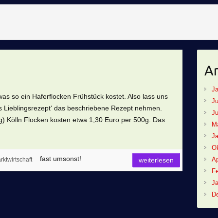
Ar
Ja
as so ein Haferflocken Frühstück kostet. Also lass uns
Ju
es Lieblingsrezept‘ das beschriebene Rezept nehmen.
Ju
g) Kölln Flocken kosten etwa 1,30 Euro per 500g. Das
M
Ja
Ok
fast umsonst!
Ap
rktwirtschaft
weiterlesen
Fe
Ja
D