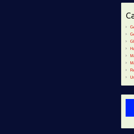
Ca
G
G
Gl
Ha
M
Ma
R
Un