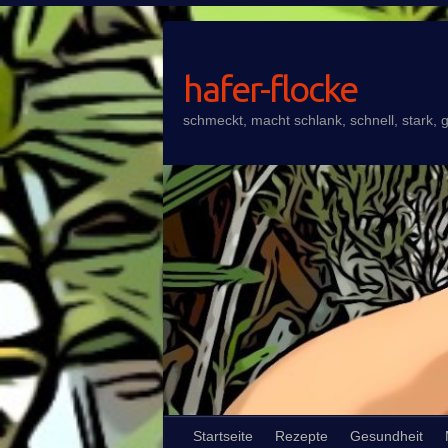
Skip
to
content
hafer-flocke
schmeckt, macht schlank, schnell, stark, g
Startseite
Rezepte
Gesundheit