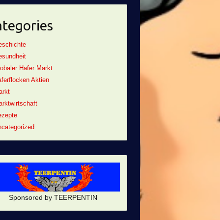
tegories
eschichte
esundheit
obaler Hafer Markt
ferflocken Aktien
arkt
rktwirtschaft
ezepte
categorized
Sponsored by TEERPENTIN