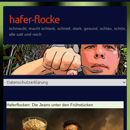
Skip
to
hafer-flocke
content
schmeckt, macht schlank, schnell, stark, gesund, schlau, schön,
alle satt und reich
Haferflocken: Die Jeans unter den Frühstücken