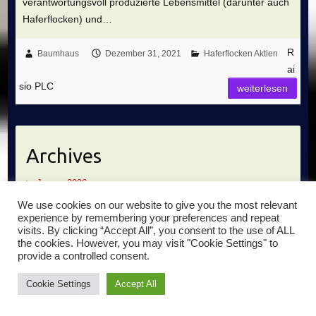
verantwortungsvoll produzierte Lebensmittel (darunter auch
Haferflocken) und…
R
Baumhaus
Dezember 31, 2021
Haferflocken Aktien
ai
sio PLC
weiterlesen
Archives
Januar 2026
Juli 2024
We use cookies on our website to give you the most relevant
Juni 2023
experience by remembering your preferences and repeat
visits. By clicking “Accept All”, you consent to the use of ALL
Mai 2023
the cookies. However, you may visit "Cookie Settings" to
Januar 2023
provide a controlled consent.
Oktober 2022
Cookie Settings
Accept All
April 2022
Februar 2022