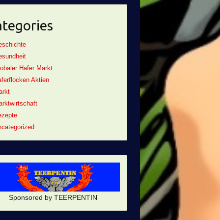
tegories
eschichte
esundheit
obaler Hafer Markt
ferflocken Aktien
arkt
rktwirtschaft
ezepte
categorized
Sponsored by TEERPENTIN