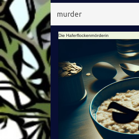
murder
Die Haferflockenmörderin