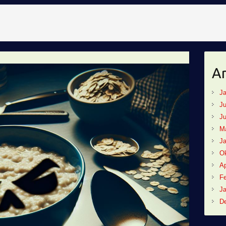
Ar
Ja
Ju
Ju
M
Ja
Ok
Ap
Fe
Ja
D