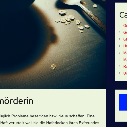
Ca
G
G
Gl
Ha
M
Ma
R
Un
mörderin
züglich Probleme beseitigen bzw. Neue schaffen. Eine
ft verurteilt weil sie die Haferlocken ihres Exfreundes